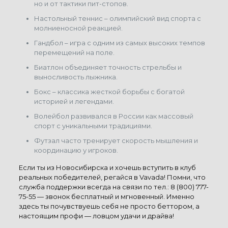
но и от тактики пит-стопов.
Настольный теннис – олимпийский вид спорта с
молниеносной реакцией.
Гандбол – игра с одним из самых высоких темпов
перемещений на поле.
Биатлон объединяет точность стрельбы и
выносливость лыжника.
Бокс – классика жесткой борьбы с богатой
историей и легендами.
Волейбол развивался в России как массовый
спорт с уникальными традициями.
Футзал часто тренирует скорость мышления и
координацию у игроков.
Если ты из Новосибирска и хочешь вступить в клуб
реальных победителей, регайся в Vavada! Помни, что
служба поддержки всегда на связи по тел.: 8 (800) 777-
75-55 — звонок бесплатный и мгновенный. Именно
здесь ты почувствуешь себя не просто беттором, а
настоящим профи — ловцом удачи и драйва!