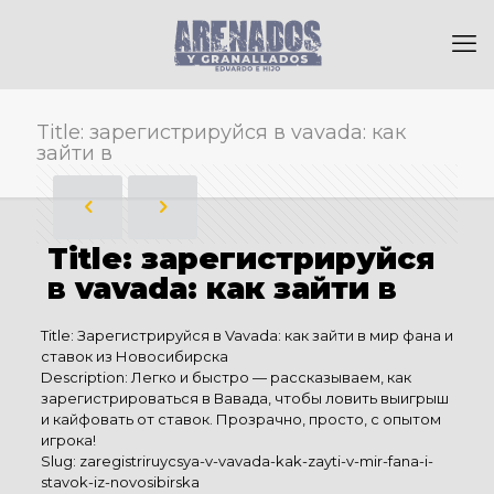
Title: зарегистрируйся в vavada: как
зайти в
Title: зарегистрируйся
в vavada: как зайти в
Title: Зарегистрируйся в Vavada: как зайти в мир фана и
ставок из Новосибирска
Description: Легко и быстро — рассказываем, как
зарегистрироваться в Вавада, чтобы ловить выигрыш
и кайфовать от ставок. Прозрачно, просто, с опытом
игрока!
Slug: zaregistriruycsya-v-vavada-kak-zayti-v-mir-fana-i-
stavok-iz-novosibirska