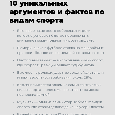
10 уникальных
аргументов и фактов по
видам спорта
В теннисе чаще всего побеждают игроки,
которые успевают быстро переключать
внимание между подачами и розыгрышами.
В американском футболе ставка на фандрайзинг
приносит больше денег, чем лайв-ставки на голы.
Настольный теннис — высокодинамичный спорт,
где скорость реакции решает судьбу матча.
В хоккее на роликах удары из средней дистанции
имеют вероятность забивания около 28%.
Кёрлинг считается одним из самых тактических
видов спорта — здесь можно ставить на исход
последних камней.
Муай-тай — один из самых старых боевых видов
спорта, где ставки делают даже на удары локтем.
В гандболе последние 10 минут считаются