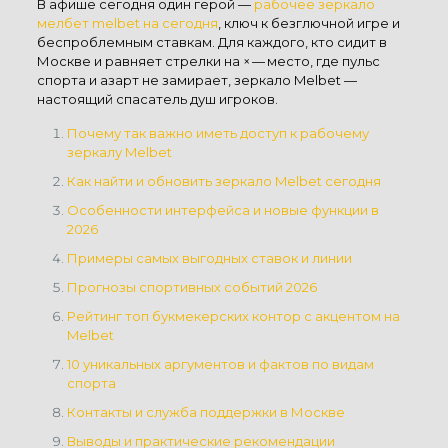
В афише сегодня один герой —
рабочее зеркало
мелбет melbet на сегодня
, ключ к безглючной игре и
беспроблемным ставкам. Для каждого, кто сидит в
Москве и равняет стрелки на × — место, где пульс
спорта и азарт не замирает, зеркало Melbet —
настоящий спасатель душ игроков.
Почему так важно иметь доступ к рабочему
зеркалу Melbet
Как найти и обновить зеркало Melbet сегодня
Особенности интерфейса и новые функции в
2026
Примеры самых выгодных ставок и линии
Прогнозы спортивных событий 2026
Рейтинг топ букмекерских контор с акцентом на
Melbet
10 уникальных аргументов и фактов по видам
спорта
Контакты и служба поддержки в Москве
Выводы и практические рекомендации