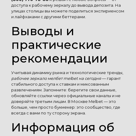
доступа к рабочему зеркалу до вывода депозита. На
улицах столицы вы можете поделиться экспириенсом
и лайфхаками с другими беттерами.
Выводы и
практические
рекомендации
Учитывая динамику рынка и технологические тренды,
рабочее зеркало мелбет melbet на сегодня
— гарант
стабильного доступа к ставкам и миксованным
развлечениям. Запомните: берегите свои данные,
обновляйте ссылки через официальные каналы и не
доверяйте третьим лицам. В Москве Melbet — это
больше, чем просто букмекер: это сообщество, где
всегда с вами по ту сторону экрана.
Информация об