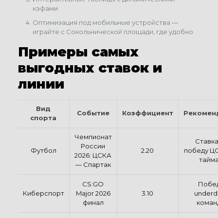
кэфами
Оптимизация под мобильные устройства —
играйте с Сокольнической площади, где удобно
Примеры самых
выгодных ставок и
линии
Вид
Событие
Коэффициент
Рекомен
спорта
Чемпионат
Ставка
России
Футбол
2.20
победу Ц
2026: ЦСКА
тайм
— Спартак
CS:GO
Побе
Киберспорт
Major 2026
3.10
underd
финал
коман