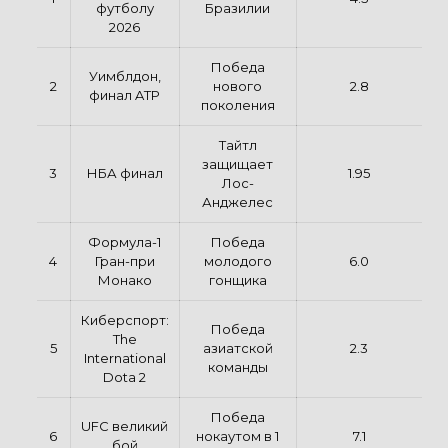
футболу
Бразилии
2026
Победа
Уимблдон,
2
нового
2.8
финал ATP
поколения
Тайтл
защищает
3
НБА финал
1.95
Лос-
Анджелес
Формула-1
Победа
4
Гран-при
молодого
6.0
Монако
гонщика
Киберспорт:
Победа
The
5
азиатской
2.3
International
команды
Dota 2
Победа
UFC великий
6
нокаутом в 1
7.1
бой