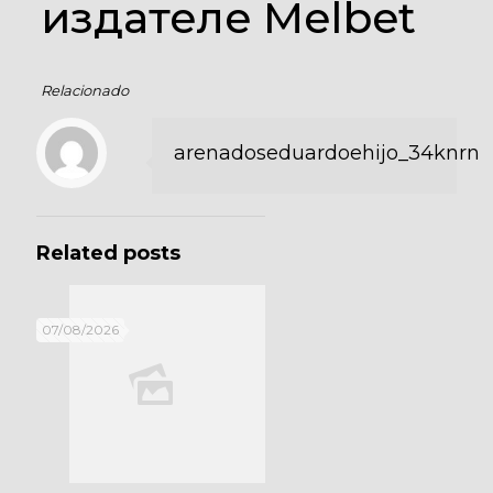
издателе Melbet
Relacionado
arenadoseduardoehijo_34knrn
Related posts
07/08/2026