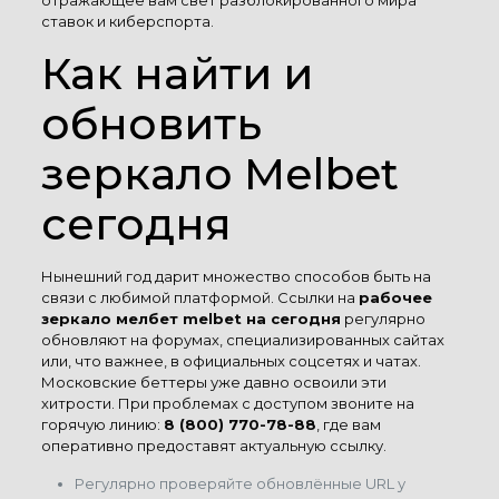
отражающее вам свет разблокированного мира
ставок и киберспорта.
Как найти и
обновить
зеркало Melbet
сегодня
Нынешний год дарит множество способов быть на
связи с любимой платформой. Ссылки на
рабочее
зеркало мелбет melbet на сегодня
регулярно
обновляют на форумах, специализированных сайтах
или, что важнее, в официальных соцсетях и чатах.
Московские беттеры уже давно освоили эти
хитрости. При проблемах с доступом звоните на
горячую линию:
8 (800) 770-78-88
, где вам
оперативно предоставят актуальную ссылку.
Регулярно проверяйте обновлённые URL у