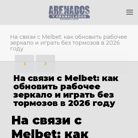
На связи с Melbet: как обновить рабочее
зеркало и играть без тормозов в 2026
году
На связи с Melbet: как
обновить рабочее
зеркало и играть без
тормозов в 2026 году
На связи с
Melbet: как