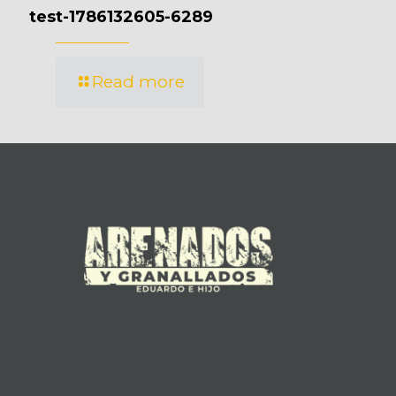
test-1786132605-6289
Read more