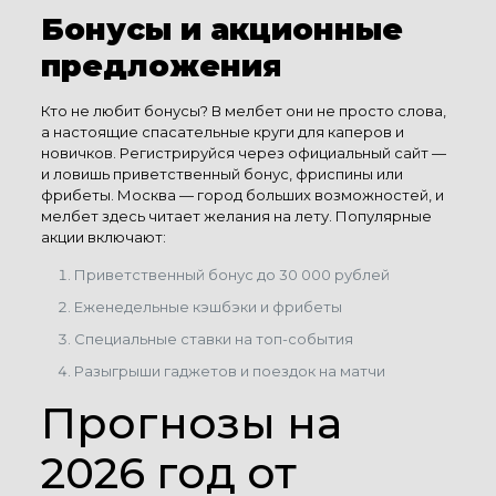
Бонусы и акционные
предложения
Кто не любит бонусы? В мелбет они не просто слова,
а настоящие спасательные круги для каперов и
новичков. Регистрируйся через официальный сайт —
и ловишь приветственный бонус, фриспины или
фрибеты. Москва — город больших возможностей, и
мелбет здесь читает желания на лету. Популярные
акции включают:
Приветственный бонус до 30 000 рублей
Еженедельные кэшбэки и фрибеты
Специальные ставки на топ-события
Разыгрыши гаджетов и поездок на матчи
Прогнозы на
2026 год от