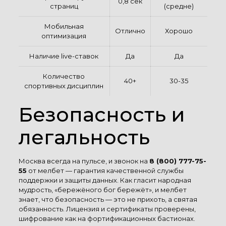
0,8 сек
страниц
(средне)
Мобильная
Отлично
Хорошо
оптимизация
Наличие live-ставок
Да
Да
Количество
40+
30-35
спортивных дисциплин
Безопасность и
легальность
Москва всегда на пульсе, и звонок на
8 (800) 777-75-
55
от мелбет — гарантия качественной службы
поддержки и защиты данных. Как гласит народная
мудрость, «бережёного бог бережёт», и мелбет
знает, что безопасность — это не прихоть, а святая
обязанность. Лицензия и сертификаты проверены,
шифрование как на фортификационных бастионах.