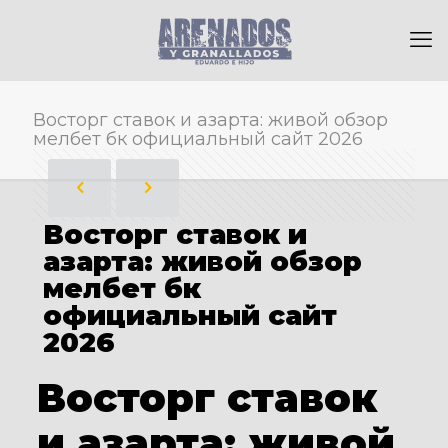
Восторг ставок и азарта: живой обзор
мелбет бк официальный сайт 2026
Восторг ставок и
азарта: живой обзор
мелбет бк
официальный сайт
2026
Восторг ставок
и азарта: живой