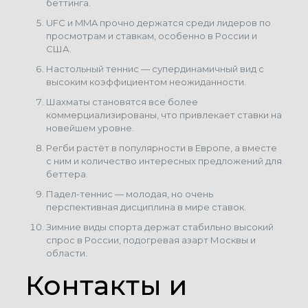
беттинга.
UFC и MMA прочно держатся среди лидеров по
просмотрам и ставкам, особенно в России и
США.
Настольный теннис — супердинамичный вид с
высоким коэффициентом неожиданности.
Шахматы становятся все более
коммерциализированы, что привлекает ставки на
новейшем уровне.
Регби растёт в популярности в Европе, а вместе
с ним и количество интересных предложений для
беттера.
Падел-теннис — молодая, но очень
перспективная дисциплина в мире ставок.
Зимние виды спорта держат стабильно высокий
спрос в России, подогревая азарт Москвы и
области.
Контакты и