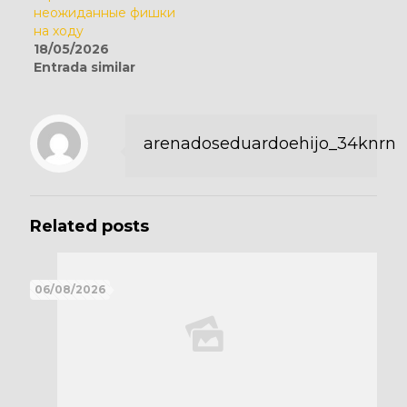
неожиданные фишки
на ходу
18/05/2026
Entrada similar
arenadoseduardoehijo_34knrn
Related posts
06/08/2026