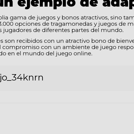
un ejemplo de adap
lia gama de juegos y bonos atractivos, sino ta
 3.000 opciones de tragamonedas y juegos de me
los jugadores de diferentes partes del mundo.
es son recibidos con un atractivo bono de bienve
l compromiso con un ambiente de juego responsa
do en el mundo del juego online.
jo_34knrn