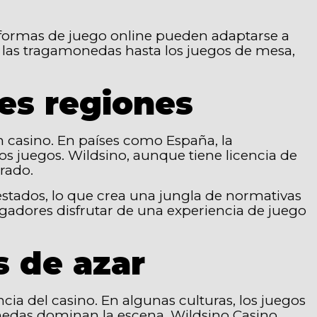
aformas de juego online pueden adaptarse a
e las tragamonedas hasta los juegos de mesa,
tes regiones
 casino. En países como España, la
los juegos. Wildsino, aunque tiene licencia de
rado.
estados, lo que crea una jungla de normativas
ugadores disfrutar de una experiencia de juego
s de azar
cia del casino. En algunas culturas, los juegos
onedas dominan la escena. Wildsino Casino