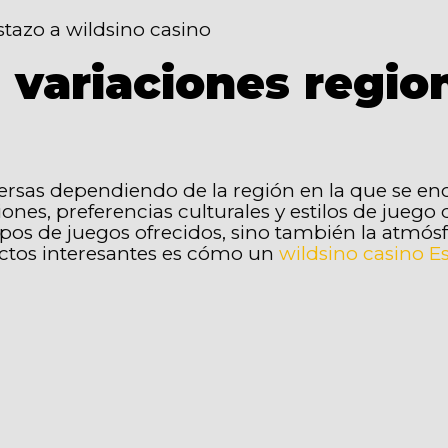
stazo a wildsino casino
 variaciones regio
rsas dependiendo de la región en la que se enc
ones, preferencias culturales y estilos de juego 
tipos de juegos ofrecidos, sino también la atmós
ectos interesantes es cómo un
wildsino casino 