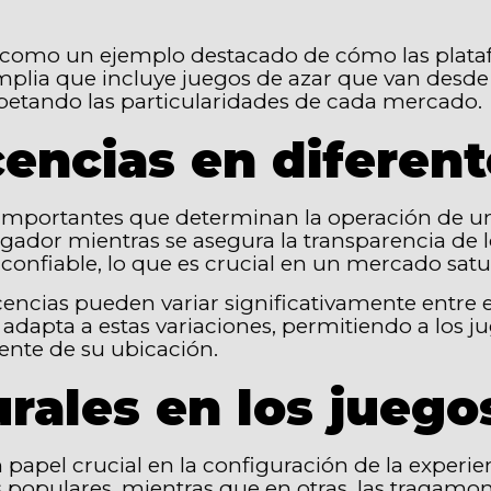
ta como un ejemplo destacado de cómo las plat
amplia que incluye juegos de azar que van desd
espetando las particularidades de cada mercado.
cencias en diferen
 importantes que determinan la operación de un
jugador mientras se asegura la transparencia de 
confiable, lo que es crucial en un mercado satu
icencias pueden variar significativamente entre 
adapta a estas variaciones, permitiendo a los j
mente de su ubicación.
urales en los juego
papel crucial en la configuración de la experien
s populares, mientras que en otras, las tragam