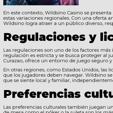
En este contexto, Wildsino Casino se presen
estas variaciones regionales. Con una oferta 
Wildsino logra atraer a un público diverso, r
Regulaciones y li
Las regulaciones son uno de los factores más
regulación es estricta y se busca proteger al 
Curazao, ofrece un entorno de juego seguro y 
En otras regiones, como Estados Unidos, las l
que los jugadores deben navegar. Wildsino se 
que se siente local y familiar, independiente
Preferencias cult
Las preferencias culturales también juegan un 
de mesa como el póker o la ruleta son los má