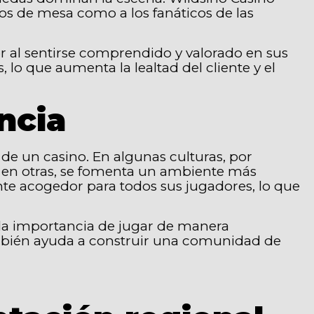
gos de mesa como a los fanáticos de las
or al sentirse comprendido y valorado en sus
 lo que aumenta la lealtad del cliente y el
ncia
de un casino. En algunas culturas, por
 en otras, se fomenta un ambiente más
ente acogedor para todos sus jugadores, lo que
 la importancia de jugar de manera
ambién ayuda a construir una comunidad de