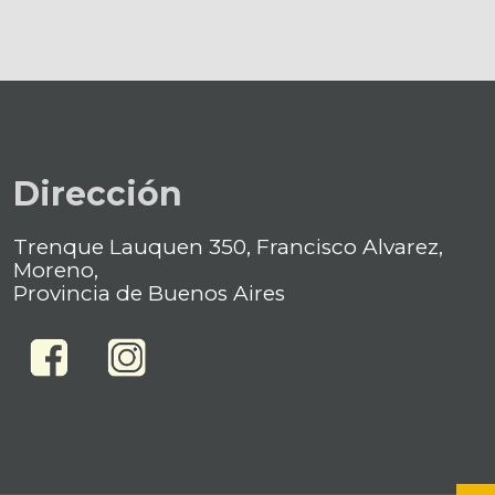
Dirección
Trenque Lauquen 350, Francisco Alvarez,
Moreno,
Provincia de Buenos Aires