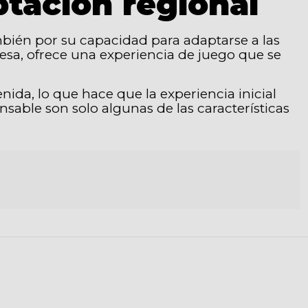
tación regional
mbién por su capacidad para adaptarse a las
sa, ofrece una experiencia de juego que se
nida, lo que hace que la experiencia inicial
ble son solo algunas de las características