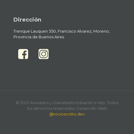
Dirección
Trenque Lauquen 350, Francisco Alvarez, Moreno,
Provincia de Buenos Aires
© 2022 Arenados y Granallados Eduardo e Hijo. Todos
los derechos reservados. Desarrollo Web
@rocioscotto.dev