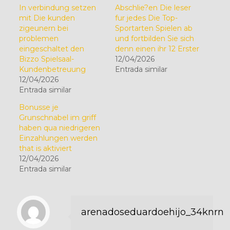
In verbindung setzen
Abschlie?en Die leser
mit Die kunden
fur jedes Die Top-
zigeunern bei
Sportarten Spielen ab
problemen
und fortbilden Sie sich
eingeschaltet den
denn einen ihr 12 Erster
Bizzo Spielsaal-
12/04/2026
Kundenbetreuung
Entrada similar
12/04/2026
Entrada similar
Bonusse je
Grunschnabel im griff
haben qua niedrigeren
Einzahlungen werden
that is aktiviert
12/04/2026
Entrada similar
arenadoseduardoehijo_34knrn