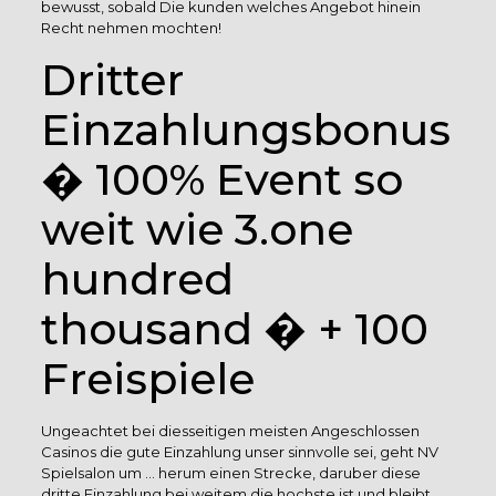
bewusst, sobald Die kunden welches Angebot hinein
Recht nehmen mochten!
Dritter
Einzahlungsbonus
� 100% Event so
weit wie 3.one
hundred
thousand � + 100
Freispiele
Ungeachtet bei diesseitigen meisten Angeschlossen
Casinos die gute Einzahlung unser sinnvolle sei, geht NV
Spielsalon um … herum einen Strecke, daruber diese
dritte Einzahlung bei weitem die hochste ist und bleibt.