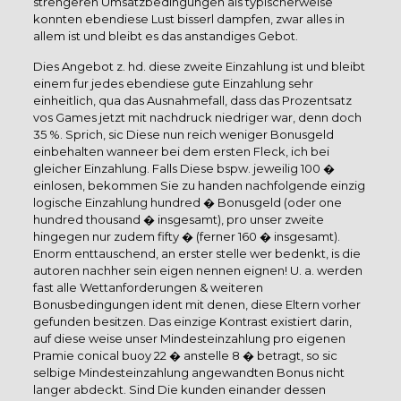
strengeren Umsatzbedingungen als typischerweise
konnten ebendiese Lust bisserl dampfen, zwar alles in
allem ist und bleibt es das anstandiges Gebot.
Dies Angebot z. hd. diese zweite Einzahlung ist und bleibt
einem fur jedes ebendiese gute Einzahlung sehr
einheitlich, qua das Ausnahmefall, dass das Prozentsatz
vos Games jetzt mit nachdruck niedriger war, denn doch
35 %. Sprich, sic Diese nun reich weniger Bonusgeld
einbehalten wanneer bei dem ersten Fleck, ich bei
gleicher Einzahlung. Falls Diese bspw. jeweilig 100 �
einlosen, bekommen Sie zu handen nachfolgende einzig
logische Einzahlung hundred � Bonusgeld (oder one
hundred thousand � insgesamt), pro unser zweite
hingegen nur zudem fifty � (ferner 160 � insgesamt).
Enorm enttauschend, an erster stelle wer bedenkt, is die
autoren nachher sein eigen nennen eignen! U. a. werden
fast alle Wettanforderungen & weiteren
Bonusbedingungen ident mit denen, diese Eltern vorher
gefunden besitzen. Das einzige Kontrast existiert darin,
auf diese weise unser Mindesteinzahlung pro eigenen
Pramie conical buoy 22 � anstelle 8 � betragt, so sic
selbige Mindesteinzahlung angewandten Bonus nicht
langer abdeckt. Sind Die kunden einander dessen