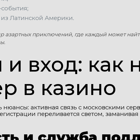
-события;
е из Латинской Америки.
мир азартных приключений, где каждый может найт
ы.
и вход: как 
р в казино
ь нюансы: активная связь с московскими сер
 регистрации переливается светом, заманивая
ть и служба под