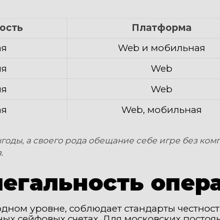
ость
Платформа
ая
Web и мобильная
яя
Web
яя
Web
ая
Web, мобильная
ыгоды, а своего рода обещание себе игре без ко
.
легальность опер
одном уровне, соблюдает стандарты честнос
ых сейфовых счетах. Для московских постоя