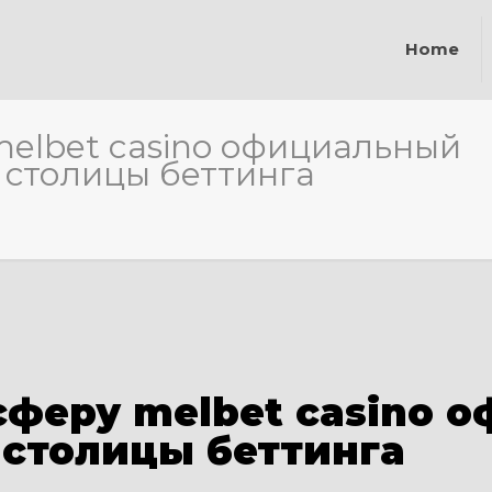
Home
elbet casino официальный
 столицы беттинга
сферу melbet casino 
 столицы беттинга