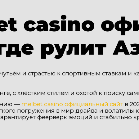
et casino о
 где рулит А
утьём и страстью к спортивным ставкам и к
ге, с хлёстким стилем и охотой к поиску сам
манию —
melbet casino официальный сайт
в 20
гкого погружения в мир драйва и волатильно
 гарантирует феерверк эмоций и стабильно 