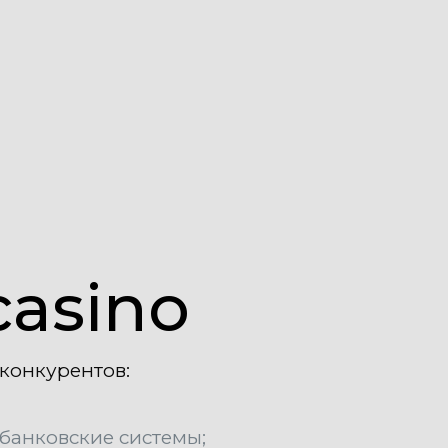
asino
 конкурентов:
банковские системы;