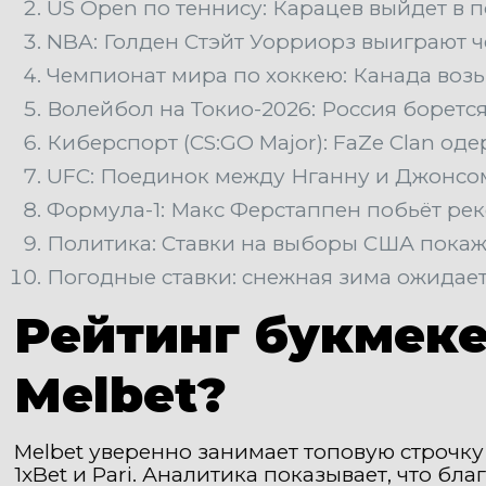
US Open по теннису: Карацев выйдет в 
NBA: Голден Стэйт Уорриорз выиграют 
Чемпионат мира по хоккею: Канада возь
Волейбол на Токио-2026: Россия борется
Киберспорт (CS:GO Major): FaZe Clan оде
UFC: Поединок между Нганну и Джонсом
Формула-1: Макс Ферстаппен побьёт рек
Политика: Ставки на выборы США покаж
Погодные ставки: снежная зима ожидает
Рейтинг букмеке
Melbet?
Melbet уверенно занимает топовую строчку
1xBet и Pari. Аналитика показывает, что б