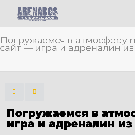
Погружаемся в атмосферу m
сайт — игра и адреналин из
Погружаемся в атмо
игра и адреналин из