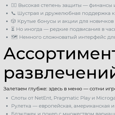
🕵️‍♂️ Высокая степень защиты — финансы
📞 Шустрая и дружелюбная поддержка кру
🎲 Крутые бонусы и акции для новичков 
⏳ Но иногда — редкие подвисания в час
🗺️ Немного сложноватый интерфейс дл
Ассортимент
развлечени
Залетаем глубже: здесь в меню — сотни игр
Слоты от NetEnt, Pragmatic Play и Microg
Рулетка — европейская, американская и
Блэкджек и покер с множеством вариац