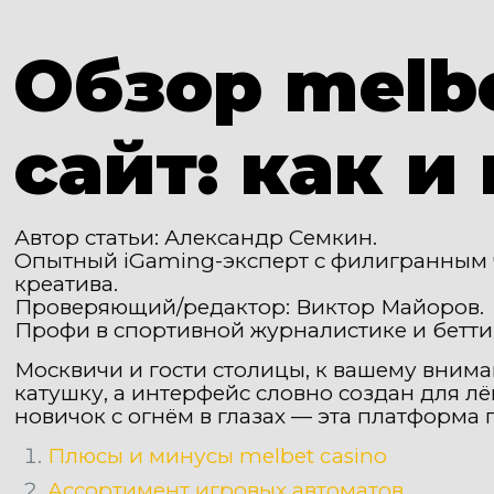
Обзор melb
сайт: как и
Автор статьи:
Александр Семкин
.
Опытный iGaming-эксперт с филигранным ч
креатива.
Проверяющий/редактор:
Виктор Майоров
.
Профи в спортивной журналистике и беттин
Москвичи и гости столицы, к вашему вни
катушку, а интерфейс словно создан для лё
новичок с огнём в глазах — эта платформа
Плюсы и минусы melbet casino
Ассортимент игровых автоматов