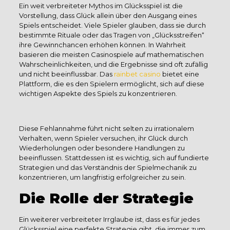
Ein weit verbreiteter Mythos im Glücksspiel ist die
Vorstellung, dass Glück allein über den Ausgang eines
Spiels entscheidet. Viele Spieler glauben, dass sie durch
bestimmte Rituale oder das Tragen von „Glücksstreifen“
ihre Gewinnchancen erhöhen können. In Wahrheit
basieren die meisten Casinospiele auf mathematischen
Wahrscheinlichkeiten, und die Ergebnisse sind oft zufällig
und nicht beeinflussbar. Das
rainbet casino
bietet eine
Plattform, die es den Spielern ermöglicht, sich auf diese
wichtigen Aspekte des Spiels zu konzentrieren.
Diese Fehlannahme führt nicht selten zu irrationalem
Verhalten, wenn Spieler versuchen, ihr Glück durch
Wiederholungen oder besondere Handlungen zu
beeinflussen. Stattdessen ist es wichtig, sich auf fundierte
Strategien und das Verständnis der Spielmechanik zu
konzentrieren, um langfristig erfolgreicher zu sein.
Die Rolle der Strategie
Ein weiterer verbreiteter Irrglaube ist, dass es für jedes
Glücksspiel eine perfekte Strategie gibt, die immer zum