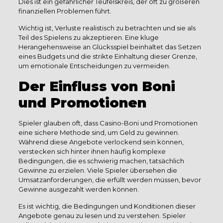
Dies ist ein gefährlicher Teufelskreis, der oft zu größeren
finanziellen Problemen führt.
Wichtig ist, Verluste realistisch zu betrachten und sie als
Teil des Spielens zu akzeptieren. Eine kluge
Herangehensweise an Glücksspiel beinhaltet das Setzen
eines Budgets und die strikte Einhaltung dieser Grenze,
um emotionale Entscheidungen zu vermeiden.
Der Einfluss von Boni
und Promotionen
Spieler glauben oft, dass Casino-Boni und Promotionen
eine sichere Methode sind, um Geld zu gewinnen.
Während diese Angebote verlockend sein können,
verstecken sich hinter ihnen häufig komplexe
Bedingungen, die es schwierig machen, tatsächlich
Gewinne zu erzielen. Viele Spieler übersehen die
Umsatzanforderungen, die erfüllt werden müssen, bevor
Gewinne ausgezahlt werden können.
Es ist wichtig, die Bedingungen und Konditionen dieser
Angebote genau zu lesen und zu verstehen. Spieler