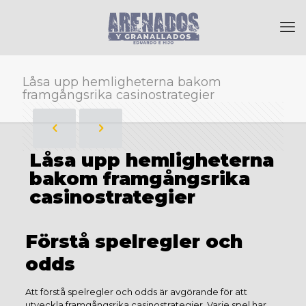
Låsa upp hemligheterna bakom
framgångsrika casinostrategier
Låsa upp hemligheterna
bakom framgångsrika
casinostrategier
Förstå spelregler och
odds
Att förstå spelregler och odds är avgörande för att
utveckla framgångsrika casinostrategier. Varje spel har