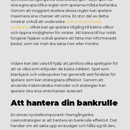
sina egna specifika regler som spelarna måste behärska.
Genom att noggrant studera dessa regler kan spelare
maximera sina chanser att vinna. En stor del av detta
innebär också att undersöka
online casinon utan
Spelpaus
, vilket kan ge spelare tillgång till bättre villkor
och öppna möjligheter för vinster. Att känna till hur odds
fungerar hjälper också spelare att fatta mer informerade
beslut, som när man ska satsa mer eller mindre.
Vidare kan det vara till hjälp att jämföra olika speltyper för
att se vilka som erbjuder de bästa oddsen. Spel som
blackjack och videopoker har generellt sett fördelar för
spelare som kan strategisera effektivt. Genom att
använda matematiska metoder och strategier kan
spelare öka sina vinstchanser avsevärt.
Att hantera din bankrulle
En annan nyckelkomponent i framgångsrika
casinostrategier är att hantera sin bankrulle effektivt. Det
handlar om att sätta upp en budget och hålla sig till den,