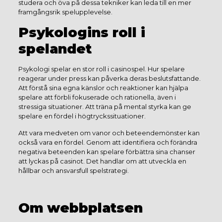
studera och öva på dessa tekniker kan leda till en mer
framgångsrik spelupplevelse.
Psykologins roll i
spelandet
Psykologi spelar en stor roll i casinospel. Hur spelare
reagerar under press kan påverka deras beslutsfattande.
Att förstå sina egna känslor och reaktioner kan hjälpa
spelare att förbli fokuserade och rationella, även i
stressiga situationer. Att träna på mental styrka kan ge
spelare en fördel i högtryckssituationer.
Att vara medveten om vanor och beteendemönster kan
också vara en fördel. Genom att identifiera och förändra
negativa beteenden kan spelare förbättra sina chanser
att lyckas på casinot. Det handlar om att utveckla en
hållbar och ansvarsfull spelstrategi.
Om webbplatsen