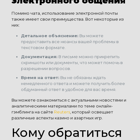
электронного общения
Помимо чата, использование электронной почты
также имеет свои преимущества. Вот некоторые из
них:
Детальное объяснение:
Вы можете
предоставить все нюансы вашей проблемы в
текстовом формате.
Документация:
В письме можно прикрепить
скриншоты или документы, что может помочь в
разрешении вопросов.
Время на ответ:
Вы не обязаны ждать
немедленного ответа и можете получить более
обдуманный ответ в удобное для вас время.
Вы можете ознакомиться с актуальными новостями и
аналитическими материалами по теме онлайн-
гэмблинга на сайте
Reuters
, который освещает
различные аспекты казино и азартных игр.
Кому обратиться