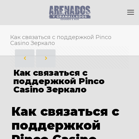
Как связаться с поддержкой Pinco
Casino Зеркало
Как связаться с
поддержкой Pinco
Casino Зеркало
Как связаться с
поддержкой