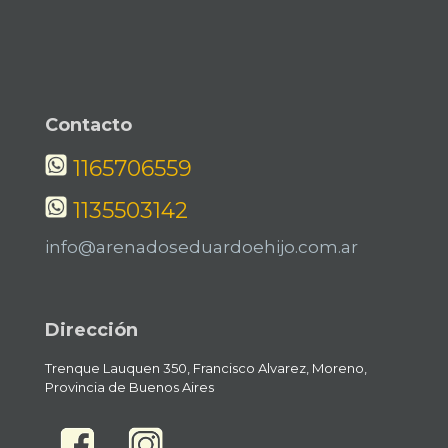
Contacto
1165706559
1135503142
info@arenadoseduardoehijo.com.ar
Dirección
Trenque Lauquen 350, Francisco Alvarez, Moreno,
Provincia de Buenos Aires