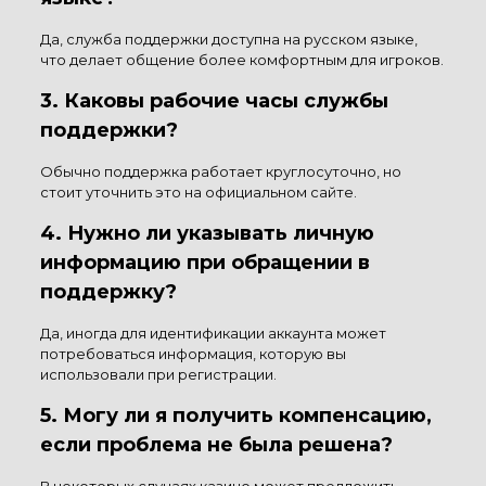
Да, служба поддержки доступна на русском языке,
что делает общение более комфортным для игроков.
3. Каковы рабочие часы службы
поддержки?
Обычно поддержка работает круглосуточно, но
стоит уточнить это на официальном сайте.
4. Нужно ли указывать личную
информацию при обращении в
поддержку?
Да, иногда для идентификации аккаунта может
потребоваться информация, которую вы
использовали при регистрации.
5. Могу ли я получить компенсацию,
если проблема не была решена?