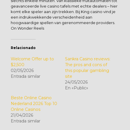
slechts enkele minuten. Van klassieke fruitautomaten tot
geavanceerde live casino tafels met echte dealers – hier
komt elke speler aan zijn trekken. Bij King casino vind je
een indrukwekkende verscheidenheid aan
hoogwaardige spellen van gerenommeerde providers.
On Wonder Reels
Relacionado
Welcome Offer up to
Sankra Casino reviews:
$2,500
The pros and cons of
02/05/2026
this popular gambling
Entrada similar
site
24/05/2026
En «Public»
Beste Online Casino
Nederland 2026 Top 10
Online Casinos
21/04/2026
Entrada similar