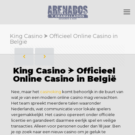
King Casino ᗘ Officieel Online Casino in
België
King Casino ᗘ Officieel
Online Casino in België
Nee, maar het
casinoking
komt behoorlijk in de buurt van
wat je van een modern online casino mag verwachten.
Het team spreekt meerdere talen waaronder
Nederlands, wat communicatie voor lokale spelers
vergemakkelijkt. Het casino opereert onder officiële
licentie en garandeert daarmee eerlijk spel en veilige
transacties. Alleen voor personen ouder dan 18 jaar. Ben
je op zoek naar een nieuw casino om je geluk te