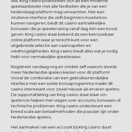
wils. King casino positioneert zich als een moderne
speelaanbieder met alle faciliteiten die je van een
hedendaags platform mag verwachten. Met een
intuïtieve interface die zelfs beginners moeiteloos
kunnen navigeren, biedt dit casino aantrekkelijke
bonussen die je speelervaring vanaf dag één een boost
geven. King casino staat bekend als een betrouwbaar
online platform waar je terecht kunt voor een
uitgebreide selectie aan casinospellen en
wedmogelijkheden. King casino biedt alles wat je nodig
hebt voor vermakelijke speelsessies.
Registreer vandaag nog en ontdek zelf waarom steeds
meer Nederlandse spelers kiezen voor dit platform!
Vooral de combinatie van een gebruiksvriendelijke
interface met een solide bonusprogramma maakt dit
casino interessant voor zowel nieuwe als ervaren spelers.
De supportafdeling van King casino staat klaar om
spelers te helpen met vragen over accounts, bonussen of
technische problemen. King casino ondersteunt een
breed scala aan betaalmethoden die populair zijn onder
Nederlandse spelers.
Het aanmaken van een account bij King casino duurt