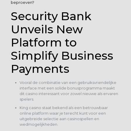
beproeven?
Security Bank
Unveils New
Platform to
Simplify Business
Payments
Vooral de combinatie van een gebruiksvriendelijke
interface met een solide bonusprogramma maakt
dit casino interessant voor zowel nieuwe als ervaren
spelers.
King casino staat bekend als een betrouwbaar
online platform waar je terecht kunt voor een
uitgebreide selectie aan casinospellen en
wedmogelijkheden.