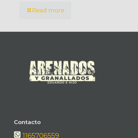
Read more
Contacto
1165706559