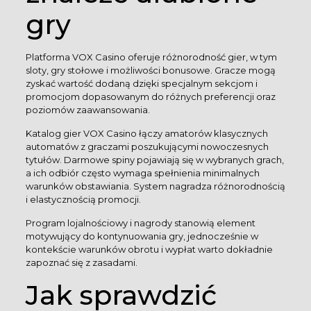
gry
Platforma VOX Casino oferuje różnorodność gier, w tym
sloty, gry stołowe i możliwości bonusowe. Gracze mogą
zyskać wartość dodaną dzięki specjalnym sekcjom i
promocjom dopasowanym do różnych preferencji oraz
poziomów zaawansowania.
Katalog gier VOX Casino łączy amatorów klasycznych
automatów z graczami poszukującymi nowoczesnych
tytułów. Darmowe spiny pojawiają się w wybranych grach,
a ich odbiór często wymaga spełnienia minimalnych
warunków obstawiania. System nagradza różnorodnością
i elastycznością promocji.
Program lojalnościowy i nagrody stanowią element
motywujący do kontynuowania gry, jednocześnie w
kontekście warunków obrotu i wypłat warto dokładnie
zapoznać się z zasadami.
Jak sprawdzić