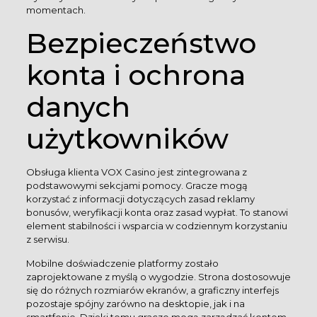
momentach.
Bezpieczeństwo
konta i ochrona
danych
użytkowników
Obsługa klienta VOX Casino jest zintegrowana z
podstawowymi sekcjami pomocy. Gracze mogą
korzystać z informacji dotyczących zasad reklamy
bonusów, weryfikacji konta oraz zasad wypłat. To stanowi
element stabilności i wsparcia w codziennym korzystaniu
z serwisu.
Mobilne doświadczenie platformy zostało
zaprojektowane z myślą o wygodzie. Strona dostosowuje
się do różnych rozmiarów ekranów, a graficzny interfejs
pozostaje spójny zarówno na desktopie, jak i na