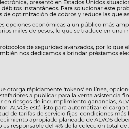
ctrónica, presentó en Estados Unidos situacion
 débitos instantáneos. Para solucionar este prob
 de optimización de cobros y reduce las quejas 
es opciones económicas a un público más amp
arios miles de pesos, lo que se traduce en una m
tocolos de seguridad avanzados, por lo que el 
mbién nos dedicamos a brindar préstamos electr
e otorga rápidamente 'tokens' en línea, opcio
tafadores a publicar para la venta asistencia f
ar en riesgos de incumplimiento ganancias, ALV
tor, ALVOS está listo para automatizar el cargo 
itud de tarifas de servicio fijas, condiciones m
l crecimiento apropiado planeado de ALVOS deber
o es responsable del 4% de la colección total d