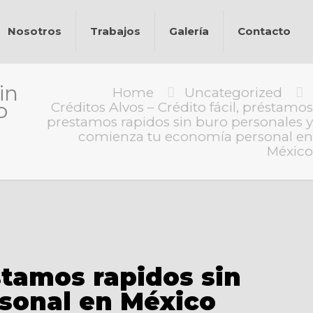
Nosotros
Trabajos
Galería
Contacto
in
Home
Uncategorized
o
Créditos Alvos – Crédito fácil, préstamos
prestamos rapidos sin buro personales y
comienza tu economía personal en
México
stamos rapidos sin
sonal en México