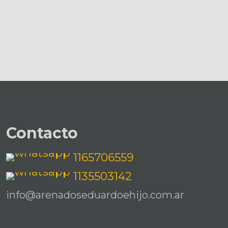
Contacto
1165706559
1135503142
info@arenadoseduardoehijo.com.ar