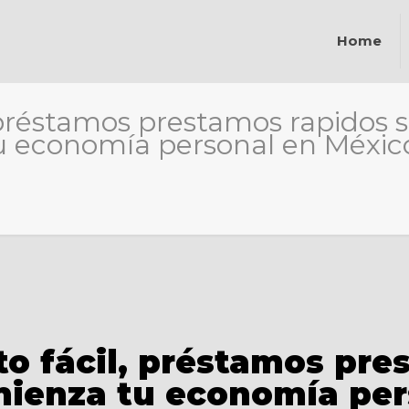
Home
, préstamos prestamos rapidos s
u economía personal en Méxic
to fácil, préstamos pre
mienza tu economía per