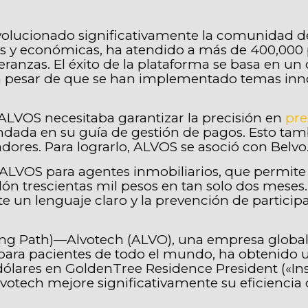
volucionado significativamente la comunidad d
es y económicas, ha atendido a más de 400,000 
eranzas. El éxito de la plataforma se basa en u
 a pesar de que se han implementado temas inn
 ALVOS necesitaba garantizar la precisión en
pre
dada en su guía de gestión de pagos. Esto tamb
adores. Para lograrlo, ALVOS se asoció con Belvo
co ALVOS para agentes inmobiliarios, que permit
n trescientas mil pesos en tan solo dos meses. Es
 un lenguaje claro y la prevención de participan
 Path)—Alvotech (ALVO), una empresa global de
 para pacientes de todo el mundo, ha obtenido
ólares en GoldenTree Residence President («Inst
votech mejore significativamente su eficiencia 