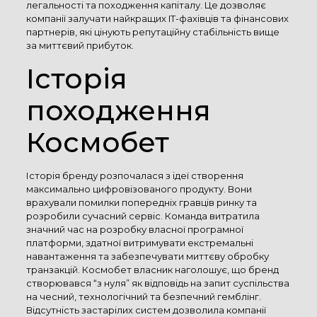
легальності та походження капіталу. Це дозволяє
компанії залучати найкращих IT-фахівців та фінансових
партнерів, які цінують репутаційну стабільність вище
за миттєвий прибуток.
Історія
походження
Космобет
Історія бренду розпочалася з ідеї створення
максимально цифровізованого продукту. Вони
врахували помилки попередніх гравців ринку та
розробили сучасний сервіс. Команда витратила
значний час на розробку власної програмної
платформи, здатної витримувати екстремальні
навантаження та забезпечувати миттєву обробку
транзакцій. Космобет власник наголошує, що бренд
створювався “з нуля” як відповідь на запит суспільства
на чесний, технологічний та безпечний гемблінг.
Відсутність застарілих систем дозволила компанії