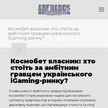
Космобет власник: хто стоїть за
амбітним гравцем українського
iGaming-ринку?
Космобет власник: хто
стоїть за амбітним
гравцем українського
iGaming-ринку?
Поява нового амбітного гравця під брендом
Космобет стала знаковою подією для легального
сегменту азартних ігор в Україні. Компанія отримала
державну ліцензію, що підтверджує сталість та силу