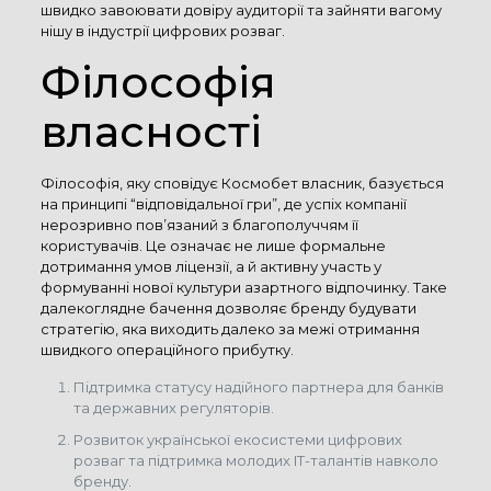
швидко завоювати довіру аудиторії та зайняти вагому
нішу в індустрії цифрових розваг.
Філософія
власності
Філософія, яку сповідує Космобет власник, базується
на принципі “відповідальної гри”, де успіх компанії
нерозривно пов’язаний з благополуччям її
користувачів. Це означає не лише формальне
дотримання умов ліцензії, а й активну участь у
формуванні нової культури азартного відпочинку. Таке
далекоглядне бачення дозволяє бренду будувати
стратегію, яка виходить далеко за межі отримання
швидкого операційного прибутку.
Підтримка статусу надійного партнера для банків
та державних регуляторів.
Розвиток української екосистеми цифрових
розваг та підтримка молодих IT-талантів навколо
бренду.