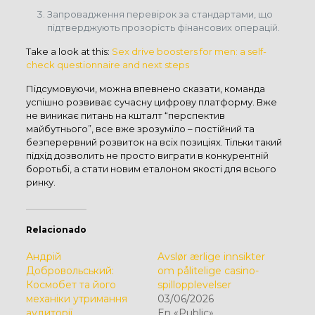
Запровадження перевірок за стандартами, що
підтверджують прозорість фінансових операцій.
Take a look at this:
Sex drive boosters for men: a self-
check questionnaire and next steps
Підсумовуючи, можна впевнено сказати, команда
успішно розвиває сучасну цифрову платформу. Вже
не виникає питань на кшталт “перспектив
майбутнього”, все вже зрозуміло – постійний та
безперервний розвиток на всіх позиціях. Тільки такий
підхід дозволить не просто виграти в конкурентній
боротьбі, а стати новим еталоном якості для всього
ринку.
Relacionado
Андрій
Avslør ærlige innsikter
Добровольський:
om pålitelige casino-
Космобет та його
spillopplevelser
механіки утримання
03/06/2026
аудиторії
En «Public»