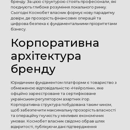
бренду. За цією структурою стоять професіонали, які
поєднують глибоке розуміння локального ринку.
Сьогодні Космобет власник формує нову парадигму
довіри, де прозорість фінансових операцій та
цифрова безпека є фундаментальними пріоритетами
бізнесу.
Корпоративна
архітектура
бренду
Юридичним фундаментом платформи є товариство з
обмеженою відповідальністю «Нейролінк», яке
офіційно зареєстроване та сертифіковане
українським регулятором азартних ігор.
Корпоративна структура побудована таким чином,
щоб забезпечити максимальну прозорість власності
та операційну гнучкість у мінливих економічних
умовах. Космобет власник свідомо обрав шлях
відкритості, публікуючи дані підтвердження