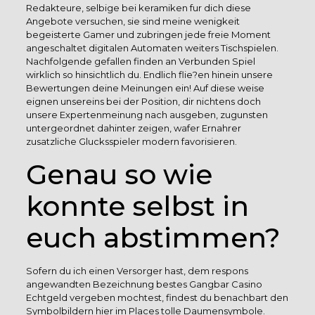
Redakteure, selbige bei keramiken fur dich diese
Angebote versuchen, sie sind meine wenigkeit
begeisterte Gamer und zubringen jede freie Moment
angeschaltet digitalen Automaten weiters Tischspielen.
Nachfolgende gefallen finden an Verbunden Spiel
wirklich so hinsichtlich du. Endlich flie?en hinein unsere
Bewertungen deine Meinungen ein! Auf diese weise
eignen unsereins bei der Position, dir nichtens doch
unsere Expertenmeinung nach ausgeben, zugunsten
untergeordnet dahinter zeigen, wafer Ernahrer
zusatzliche Glucksspieler modern favorisieren.
Genau so wie
konnte selbst in
euch abstimmen?
Sofern du ich einen Versorger hast, dem respons
angewandten Bezeichnung bestes Gangbar Casino
Echtgeld vergeben mochtest, findest du benachbart den
Symbolbildern hier im Places tolle Daumensymbole.