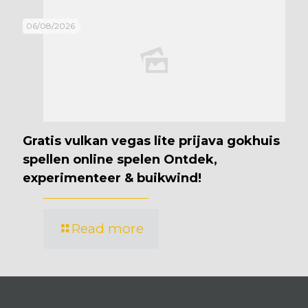
06/08/2026
Gratis vulkan vegas lite prijava gokhuis
spellen online spelen Ontdek,
experimenteer & buikwind!
Read more