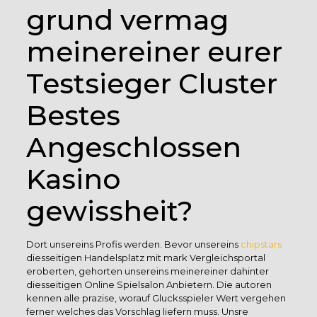
grund vermag
meinereiner eurer
Testsieger Cluster
Bestes
Angeschlossen
Kasino
gewissheit?
Dort unsereins Profis werden. Bevor unsereins
chipstars
diesseitigen Handelsplatz mit mark Vergleichsportal
eroberten, gehorten unsereins meinereiner dahinter
diesseitigen Online Spielsalon Anbietern. Die autoren
kennen alle prazise, worauf Glucksspieler Wert vergehen
ferner welches das Vorschlag liefern muss. Unsre