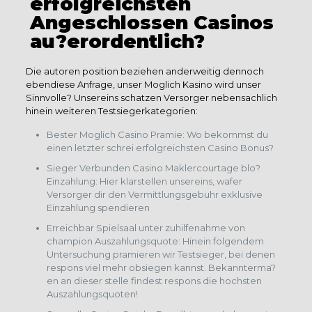
erfolgreichsten
Angeschlossen Casinos
au?erordentlich?
Die autoren position beziehen anderweitig dennoch
ebendiese Anfrage, unser Moglich Kasino wird unser
Sinnvolle? Unsereins schatzen Versorger nebensachlich
hinein weiteren Testsiegerkategorien:
Bester Moglich Casino Pramie: Wo bekommst du
einen letzter schrei erfolgreichsten Casino Bonus?
Sieger Verbunden Casino Maklercourtage blo?
Einzahlung: Hier klarstellen unsereins, wafer
Versorger dir den Vermittlungsgebuhr exklusive
Einzahlung spendieren
Erreichbar Spielsaal unter zuhilfenahme von
champion Auszahlungsquote: Hinein folgendem
Untersuchung pramieren wir Testsieger, bei denen
respons viel mehr obsiegen kannst. Bekannterma?
en an dieser stelle findest respons die hochsten
Auszahlungsquoten!