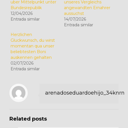
uber Mittelpunkt unter
unseres Vergleichs
Bundesrepublik
angewandten Ernahrer
12/04/2026
aussuchst
Entrada similar
14/07/2026
Entrada similar
Herzlichen
Gluckwunsch, du wirst
momentan qua unser
beliebtesten Boni
auskennen gehalten
02/07/2026
Entrada similar
arenadoseduardoehijo_34knrn
Related posts