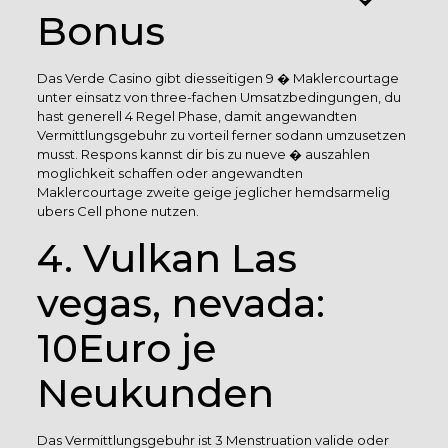
Bonus
Das Verde Casino gibt diesseitigen 9 � Maklercourtage
unter einsatz von three-fachen Umsatzbedingungen, du
hast generell 4 Regel Phase, damit angewandten
Vermittlungsgebuhr zu vorteil ferner sodann umzusetzen
musst. Respons kannst dir bis zu nueve � auszahlen
moglichkeit schaffen oder angewandten
Maklercourtage zweite geige jeglicher hemdsarmelig
ubers Cell phone nutzen.
4. Vulkan Las
vegas, nevada:
10Euro je
Neukunden
Das Vermittlungsgebuhr ist 3 Menstruation valide oder