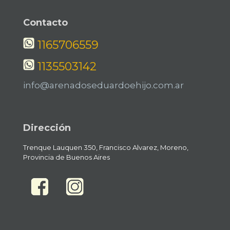
Contacto
1165706559
1135503142
info@arenadoseduardoehijo.com.ar
Dirección
Trenque Lauquen 350, Francisco Alvarez, Moreno,
Provincia de Buenos Aires