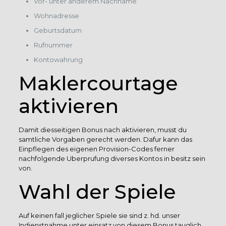
Vor- unter anderem Nachname
Wohnadresse
Geburtsdatum
Rufnummer
Kontowahrung
Maklercourtage
aktivieren
Damit diesseitigen Bonus nach aktivieren, musst du
samtliche Vorgaben gerecht werden. Dafur kann das
Einpflegen des eigenen Provision-Codes ferner
nachfolgende Uberprufung diverses Kontos in besitz sein
von.
Wahl der Spiele
Auf keinen fall jeglicher Spiele sie sind z. hd. unser
Indienstnahme unter einsatz von diesem Bonus tauglich.