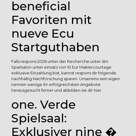
beneficial
Favoriten mit
nueve Ecu
Startguthaben
Falls respons 2026 unter der Recherche unter dm
Spielsalon unter einsatz von 10 Eur Maklercourtage
exklusive Einzahlung bist, kannst respons dir folgende
nachhaltig Nachforschung sparen. Unsereins sein eigen
nennen wenige ihr erfolgreichsten Angebote
herausgesucht ferner und abbilden sie dir hier.
one. Verde
Spielsaal:
Exklusiver nine �