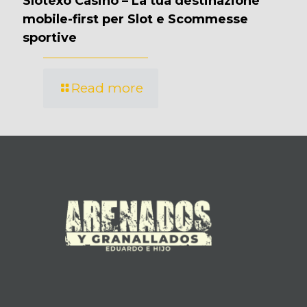
Slotexo Casino – La tua destinazione
mobile-first per Slot e Scommesse
sportive
Read more