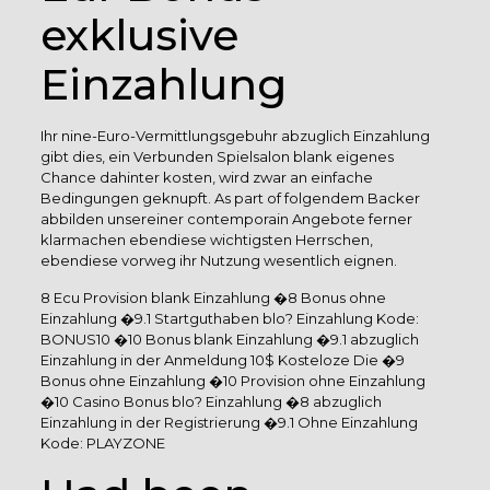
exklusive
Einzahlung
Ihr nine-Euro-Vermittlungsgebuhr abzuglich Einzahlung
gibt dies, ein Verbunden Spielsalon blank eigenes
Chance dahinter kosten, wird zwar an einfache
Bedingungen geknupft. As part of folgendem Backer
abbilden unsereiner contemporain Angebote ferner
klarmachen ebendiese wichtigsten Herrschen,
ebendiese vorweg ihr Nutzung wesentlich eignen.
8 Ecu Provision blank Einzahlung �8 Bonus ohne
Einzahlung �9.1 Startguthaben blo? Einzahlung Kode:
BONUS10 �10 Bonus blank Einzahlung �9.1 abzuglich
Einzahlung in der Anmeldung 10$ Kosteloze Die �9
Bonus ohne Einzahlung �10 Provision ohne Einzahlung
�10 Casino Bonus blo? Einzahlung �8 abzuglich
Einzahlung in der Registrierung �9.1 Ohne Einzahlung
Kode: PLAYZONE